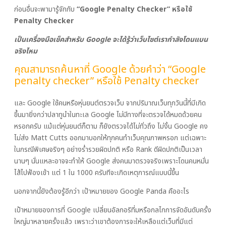
ก่อนอื่นจะพามารู้จักกับ
“Google Penalty Checker” หรือใช้
Penalty Checker
เป็นเครื่องมือเช็คสำหรับ Google จะได้รู้ว่าเว็บไซต์เรากำลังโดนแบน
จริงไหม
คุณสามารถค้นหาที่ Google ด้วยคำว่า “Google
penalty checker” หรือใช้ Penalty checker
และ Google ใช้คนหรือหุ่นยนต์ตรวจเว็บ จากปริมาณเว็บทุกวันนี้ที่มีเกิด
ขึ้นมายิ่งกว่าปลาทูนำในทะเล Google ไม่มีทางที่จะตรวจได้หมดด้วยคน
หรอกครับ แม้แต่หุ่นยนต์ก็ตาม ก็ยังตรวจได้ไม่ทั่วถึง ไม่งั้น Google คง
ไม่ส่ง Matt Cutts ออกมาบอกให้ทุกคนทำเว็บคุณภาพหรอก แต่เฉพาะ
ในกรณีพิเศษจริงๆ อย่างร่ำรวยผิดปกติ หรือ Rank ดีผิดปกติเป็นเวลา
นานๆ นั่นแหละอาจจะทำให้ Google ส่งคนมาตรวจจริงเพราะโดนคนหมั่น
ไส้ไปฟ้องเข้า แต่ 1 ใน 1000 ครับทีจะเกิดเหตุการณ์แบบนี้ขึ้น
นอกจากนี้ยังต้องรู้อีกว่า เป้าหมายของ Google Panda คืออะไร
เป้าหมายของการที่ Google เปลี่ยนอัลกอริที่มหรือกลไกการจัดอันดับครั้ง
ใหญ่มาหลายครั้งแล้ว เพราะว่าเขาต้องการจะให้เหลือแต่เว็บที่มีแต่