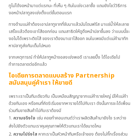
ทูไม่ได้งอหน้ามาแต่แรกนะ ที่เห็น ๆ กันในเข่งเวลาซื้อ แถมยังโชว์วิธีการ
งอหน้าปลาทูลงเข่งตั้งแต่ขั้นตอนแรก
ทางด้านแม่ค้าต้องเอาปลาทูจากที่จับมาแล้วมันโดนฟรีส มาแช่น้ำให้ละลาย
เสร็จแล้วต้องเอาไส้ออกก่อน แถมสาธิตให้ดูดึงหน้าปลาขึ้นลง ว่าแบบนี้จะ
งอไม่ได้เพราะติดไส้ ของเราต้องมาเอาไส้ออก จนในเพจมีแต่แม่ค้ามาทัก
หาปลาทูส่งกันเต็มไปหมด
จากเหตุการณ์ ทำให้ปลาทูหน้างอลงเข่งพอดี เราเลยปิ๊ง ได้ไอเดียไป
ทำการตลาดต่ออีกแล้ว
ไอเดียการตลาดแบบสร้าง Partnership
สนับสนุนคู่ค้าเรา ให้ขายดี
เพราะเราเป็นทีมเดียวกัน เป็นเหมือนสัญญาจากแม่ค้ารายใหญ่ มีให้แม่ค้า
ด้วยกันเอง หรือคนที่คิดริเริ่มอยากหารายได้ไปกับเรา ดังนั้นการจะได้เพื่อน
ร่วมทีมขายสินค้าไปกับเราต้องมี
ความจริงใจ
เช่น คอยทำคอนเทนต์ว่าเราผลิตสินค้ามายังไง ระหว่าง
ส่งไปยังตัวแทนเราคุมคุณภาพให้ตัวแทนเราได้ขนาดไหน
ความโปร่งใส
หากเราเป็นหัวหน้าทีมหรือเจ้าของ ต้องไม่กั๊กเรื่องส่วน