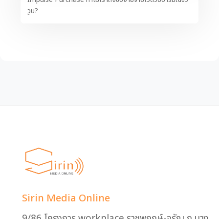
วูบ?
Sirin Media Online
9/86 โครงการ workplace ราชพฤกษ์-จรัญ ถ.บาง