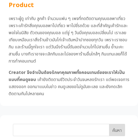
Product
เพราะผู้ดู เท่ากับ ลูกค้า จำนวนแฟน ๆ เพจที่กดติดตามคุณบอลพาเที่ยว
เพราะเค้ารักสิ่งคุณบอลพาไปเที่ยว พาไปขี่รถด้วย และที่สำคัญเค้ารักและ
พอใจในนิสัย ตัวตนของคุณบอล แต่จู่ ๆ วันนึงคุณบอลเปลี่ยนไป เราเลย
เทียบเหมือนเราสั่งร้านข้าวมันไก่เจ้าเดิมหน้าปากซอยทุกวัน เพราะเราชอบ
กิน และร้านนี้ถูกใจเรา แต่วันนึงร้านนี้ดันลดจำนวนไก่ไปสามชิ้น ย้ำนะคะ
สามชิ้น บางทีเราอาจจะเลิกกินและไปลองหาร้านอื่นใกล้ๆ กินแทนเลยก็ได้
การทำคอนเทนต์
Creator จึงจำเป็นต้องรักษาคุณภาพทั้งคอนเทนต์ของเราให้เป็น
แบบที่คนดูชอบ
เค้ายังติดตามชีวิตประจำวันจนหลงรักเรา แต่พอเจอการ
แสดงออก ออกมาแบบในข่าว คนดูเลยขอไม่ดูมันซะเลย และยังกดเลิก
ติดตามกันไปหลายคน
ค้นหา