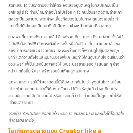
สุดทนกัน fc ขับรถตามจนทำให้ตัวเองเสี่ยงอุบัติเหตุ ในคลิปแกบ่นเป็น
ยกใหญ่ใส่ fc ท่านนี้ ผมกำลังขี่รถไปเรื่อย ๆ fc คนนี้ขับรถติดตามถ่ายเค้า
ตลอดเป็นเวลานาน พอเค้าจะเลี้ยวก้อมองไม่เห็นทาง ตนเองเลยยั้ว ทำ
แบบนี้ได้ยังไง ผมเสียสมาธิ มันมียางรถข้างหน้านะ ผมเกือบสะดุด
บอลพาเที่ยวโด่งดังมาจากคลิป ขี่เวฟรวดเดียว เบตง ถึง แม่สาย ตั้งใจไว้
2 วัน!!! ต้องถึง!!!! กับภาระกิจบ้าๆ ครั้งหนึ่งในชีวิต เที่ยวมาเยอะแล้ว ขอ
ลองทำภาระกิจขี่เวฟรวดเดียว และระหว่างทางก็พาคนดูไปลุ้นตลอดทุก
นาที แต่ความตั้งใจและมุมานะของพี่แก เลยทำให้คนดูประทับใจ จนชื่นชนว่า
ชอบเพราะพี่เป็นแรงบันดาาลใจให้ ไหนจะบรรยายเจออะไรแปลก ๆ ข้าง
หน้า แกก้อยิ้มหัวเราะสร้างรอยยิ้มให้คนดูตลอดทาง
แต่จากเหตุการณ์นี้ทำเอาตอนนี้มีเสียงแตกกันไป ว่า youtuber เปลี่ยน
ไป จะทำคอนเทนต์แนวนี้ก็ต้องเตรียมใจไว้บ้าง รู้อยู่แล้วว่าจะเกิดอะไร
ขนาดมีการกดเลิกติดตามไป หรือบางคนก็ว่า fc ทำแบบนี้ไม่ถูก จะทำให้พี่
เค้าอันตรายเอา
จากข่าว Youtuber ชื่อดัง ยั้ว เพระา fc ขับรถตาม เราเลยปิ๊งได้ไอเดียไป
ทำการตลาดต่อ
ไอเดียการตลาดแบบ Creator like a