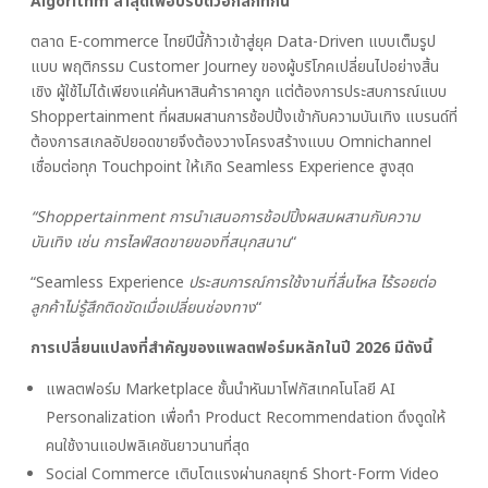
Algorithm ล่าสุดเพื่อปรับตัวอีกสักทีกัน
ตลาด E-commerce ไทยปีนี้ก้าวเข้าสู่ยุค Data-Driven แบบเต็มรูป
แบบ พฤติกรรม Customer Journey ของผู้บริโภคเปลี่ยนไปอย่างสิ้น
เชิง ผู้ใช้ไม่ได้เพียงแค่ค้นหาสินค้าราคาถูก แต่ต้องการประสบการณ์แบบ
Shoppertainment ที่ผสมผสานการช้อปปิ้งเข้ากับความบันเทิง แบรนด์ที่
ต้องการสเกลอัปยอดขายจึงต้องวางโครงสร้างแบบ Omnichannel
เชื่อมต่อทุก Touchpoint ให้เกิด Seamless Experience สูงสุด
“Shoppertainment การนำเสนอการช้อปปิ้งผสมผสานกับความ
บันเทิง เช่น การไลฟ์สดขายของที่สนุกสนาน
“
“Seamless Experience
ประสบการณ์การใช้งานที่ลื่นไหล ไร้รอยต่อ
ลูกค้าไม่รู้สึกติดขัดเมื่อเปลี่ยนช่องทาง
“
การเปลี่ยนแปลงที่สำคัญของแพลตฟอร์มหลักในปี 2026 มีดังนี้
แพลตฟอร์ม Marketplace ชั้นนำหันมาโฟกัสเทคโนโลยี AI
Personalization เพื่อทำ Product Recommendation ดึงดูดให้
คนใช้งานแอปพลิเคชันยาวนานที่สุด
Social Commerce เติบโตแรงผ่านกลยุทธ์ Short-Form Video