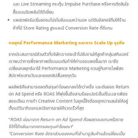
และ Live Streaming กระตุ้น Impulse Purchase หรือการตัดสินใจ
ซื้อแบบฉับพลันได้ดีเยี่ยม
แพลตฟอร์มเริ่มลดงบโปรโมชันแบบหว่านแห แต่ดันอัลกอริทึมให้ร้าน
ค้าที่มี Store Rating สูงและมี Conversion Rate ที่ดีแทน
กลยุทธ์ Performance Marketing และการ Scale Up ธุรกิจ
จากประสบการณ์ส่วนตัวที่บริษัทเราเคยเข้าไปจับงานให้ลูกค้ากลุ่มสกินแคร์
เราพบว่าการพึ่งพาภาพนิ่งแบบเดิมทำให้ค่าแอดแพงขึ้นมาก เราจึง
เปลี่ยนกลยุทธ์มาใช้ Performance Marketing ควบคู่กับการไลฟ์สด
สัปดาห์ละสามวันและซอยคลิปสั้นลงทุกวัน
ผลลัพธ์คือสามารถลดต้นทุนค่าโฆษณาลงได้กว่าครึ่ง และดันยอด Return
on Ad Spend หรือ ROAS ให้พุ่งขึ้นถึงสามร้อยเปอร์เซ็นต์ในเวลาเพียง
สองเดือน การทำ Creative Content ในยุคนี้จึงต้องฮุกความสนใจให้อยู่
ตั้งแต่วินาทีแรกและปิดการขายให้รวดเร็วที่สุด
“
ROAS ย่อมาจาก Return on Ad Spend คือผลตอบแทนหรือราย
ได้ที่ได้กลับมาจากการลงทุนค่าโฆษณา
“
“Conversion Rate อัตราส่วนของคนที่เข้ามาดูสินค้าแล้วเปลี่ยนเป็น