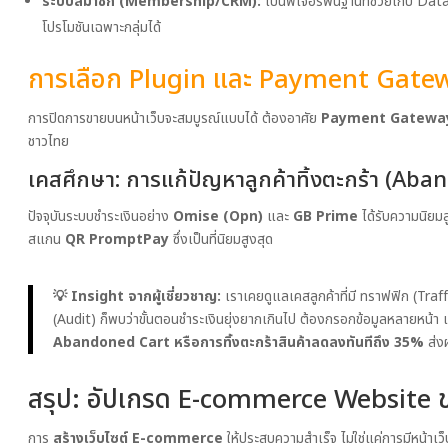
ระบบสมาชิก (Membership/CRM):
เป็นฟีเจอร์พื้นฐานที่ช่วยเก็บ D
โปรโมชันเฉพาะกลุ่มได้
การเลือก Plugin และ Payment Gate
การปิดการขายบนหน้าเว็บจะสมบูรณ์แบบได้ ต้องอาศัย
Payment Gatewa
ชาวไทย
เคสศึกษา: การแก้ปัญหาลูกค้าทิ้งตะกร้า (Ab
ปัจจุบันระบบชำระเงินอย่าง
Omise (Opn)
และ
GB Prime
ได้รับความนิยม
สแกน
QR PromptPay
ซึ่งเป็นที่นิยมสูงสุด
💡 Insight จากผู้เชี่ยวชาญ:
เราเคยดูแลเคสลูกค้าที่มี ทราฟฟิก (Traf
(Audit) ก็พบว่าขั้นตอนชำระเงินยุ่งยากเกินไป ต้องกรอกข้อมูลหลายหน้า เร
Abandoned Cart หรือการทิ้งตะกร้าสินค้าลดลงทันทีถึง 35%
ส่งผ
สรุป: อัปเกรด E-commerce Website 
การ
สร้างเว็บไซต์ E-commerce
ให้ประสบความสำเร็จ ไม่ใช่แค่การมีหน้าเว