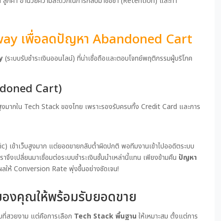
ata ลูกค้า อำนวยความสะดวกในการกลับมาซื้อซ้ำ (Retention) และทำ
way เพื่อลดปัญหา Abandoned Cart
y
(ระบบรับชำระเงินออนไลน์) ที่น่าเชื่อถือและตอบโจทย์พฤติกรรมผู้บริโภค
andoned Cart)
สูงมากใน Tech Stack ของไทย เพราะรองรับครบทั้ง Credit Card และการ
fic) เข้าเว็บสูงมาก แต่ยอดขายกลับต่ำผิดปกติ พอทีมงานเข้าไปออดิตระบบ
าจึงเปลี่ยนมาเชื่อมต่อระบบชำระเงินชั้นนำเหล่านี้แทน เพียงข้ามคืน
ปัญหา
ลให้ Conversion Rate พุ่งขึ้นอย่างชัดเจน!
ของคุณให้พร้อมรับยอดขาย
็บที่สวยงาม แต่คือการเลือก
Tech Stack พื้นฐาน
ให้เหมาะสม ตั้งแต่การ