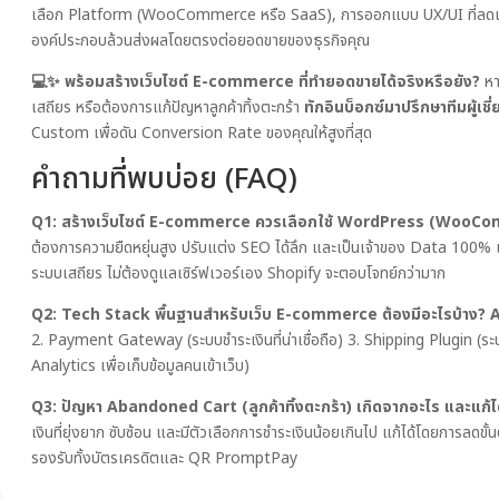
เลือก Platform (WooCommerce หรือ SaaS), การออกแบบ UX/UI ที่ลดแร
องค์ประกอบล้วนส่งผลโดยตรงต่อยอดขายของธุรกิจคุณ
💻✨ พร้อมสร้างเว็บไซต์ E-commerce ที่ทำยอดขายได้จริงหรือยัง?
หา
เสถียร หรือต้องการแก้ปัญหาลูกค้าทิ้งตะกร้า
ทักอินบ็อกซ์มาปรึกษาทีมผู้เช
Custom เพื่อดัน Conversion Rate ของคุณให้สูงที่สุด
คำถามที่พบบ่อย (FAQ)
Q1: สร้างเว็บไซต์ E-commerce ควรเลือกใช้ WordPress (WooCom
ต้องการความยืดหยุ่นสูง ปรับแต่ง SEO ได้ลึก และเป็นเจ้าของ Data 
ระบบเสถียร ไม่ต้องดูแลเซิร์ฟเวอร์เอง Shopify จะตอบโจทย์กว่ามาก
Q2: Tech Stack พื้นฐานสำหรับเว็บ E-commerce ต้องมีอะไรบ้าง?
A
2. Payment Gateway (ระบบชำระเงินที่น่าเชื่อถือ) 3. Shipping Plugin 
Analytics เพื่อเก็บข้อมูลคนเข้าเว็บ)
Q3: ปัญหา Abandoned Cart (ลูกค้าทิ้งตะกร้า) เกิดจากอะไร และแก้ได
เงินที่ยุ่งยาก ซับซ้อน และมีตัวเลือกการชำระเงินน้อยเกินไป แก้ได้โดยการลด
รองรับทั้งบัตรเครดิตและ QR PromptPay